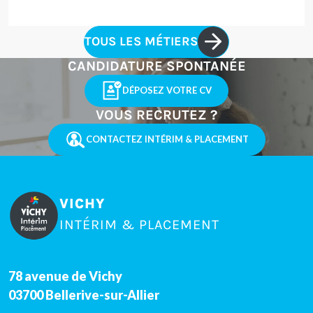
TOUS LES MÉTIERS
CANDIDATURE SPONTANÉE
DÉPOSEZ VOTRE CV
VOUS RECRUTEZ ?
CONTACTEZ INTÉRIM & PLACEMENT
VICHY
INTÉRIM & PLACEMENT
78 avenue de Vichy
03700
Bellerive-sur-Allier