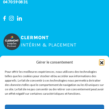
04 70 59 08 31
CLERMONT
INTÉRIM & PLACEMENT
Gérer le consentement
15 rue Jean Claret, Zone La Pardieu
63000
Clermont-Ferrand
Pour offrir les meilleures expériences, nous utilisons des technologies
telles que les cookies pour stocker et/ou accéder aux informations des
04 73 35 80 51
appareils. Le fait de consentir à ces technologies nous permettra de traiter
des données telles que le comportement de navigation ou les ID uniques sur
ce site. Le fait de ne pas consentir ou de retirer son consentement peut avoir
un effet négatif sur certaines caractéristiques et fonctions.