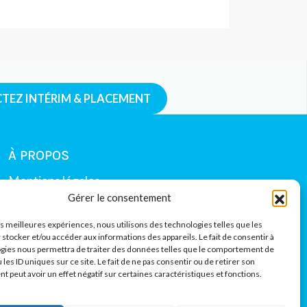
S RECRUTEZ ?
TEZ INTÉRIM & PLACEMENT
À PROPOS
Mentions légales
Gérer le consentement
Politique de
les meilleures expériences, nous utilisons des technologies telles que les
confidentialité
 stocker et/ou accéder aux informations des appareils. Le fait de consentir à
gies nous permettra de traiter des données telles que le comportement de
Politique de cookies (UE)
 les ID uniques sur ce site. Le fait de ne pas consentir ou de retirer son
 peut avoir un effet négatif sur certaines caractéristiques et fonctions.