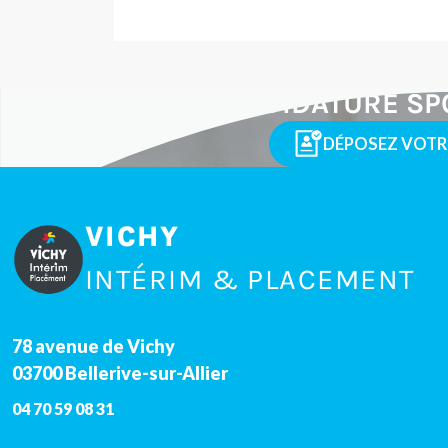
CANDIDATURE SP
DÉPOSEZ VOTR
VICHY
INTÉRIM & PLACEMENT
78 avenue de Vichy
03700
Bellerive-sur-Allier
04 70 59 08 31