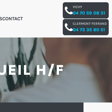
VICHY
04 70 59 08 31
S
CONTACT
CLERMONT-FERRAND
04 73 35 80 51
EIL H/F