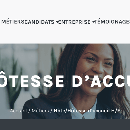
 MÉTIERS
TÉMOIGNAGE
CANDIDATS
ENTREPRISE
ÔTESSE D’ACCU
Accueil
/
Métiers
/
Hôte/Hôtesse d’accueil H/F