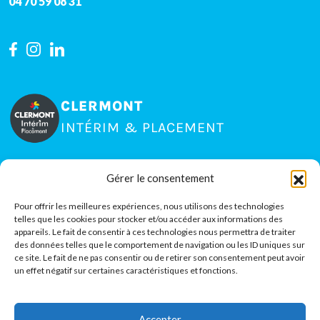
04 70 59 08 31
CLERMONT
INTÉRIM & PLACEMENT
Gérer le consentement
15 rue Jean Claret, Zone La Pardieu
63000
Clermont-Ferrand
Pour offrir les meilleures expériences, nous utilisons des technologies
telles que les cookies pour stocker et/ou accéder aux informations des
04 73 35 80 51
appareils. Le fait de consentir à ces technologies nous permettra de traiter
des données telles que le comportement de navigation ou les ID uniques sur
ce site. Le fait de ne pas consentir ou de retirer son consentement peut avoir
un effet négatif sur certaines caractéristiques et fonctions.
Accepter