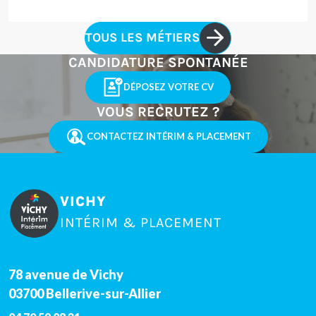
TOUS LES MÉTIERS
CANDIDATURE SPONTANÉE
DÉPOSEZ VOTRE CV
VOUS RECRUTEZ ?
CONTACTEZ INTÉRIM & PLACEMENT
VICHY
INTÉRIM & PLACEMENT
78 avenue de Vichy
03700
Bellerive-sur-Allier