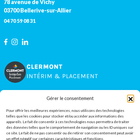
78 avenue de Vichy
03700
Bellerive-sur-Allier
04 70 59 08 31
CLERMONT
INTÉRIM & PLACEMENT
Gérer le consentement
15 rue Jean Claret, Zone La Pardieu
63000
Clermont-Ferrand
Pour offrir les meilleures expériences, nous utilisons des technologies
telles que les cookies pour stocker et/ou accéder aux informations des
04 73 35 80 51
appareils. Le fait de consentir à ces technologies nous permettra de traiter
des données telles que le comportement de navigation ou les ID uniques sur
ce site. Le fait de ne pas consentir ou de retirer son consentement peut avoir
un effet négatif sur certaines caractéristiques et fonctions.