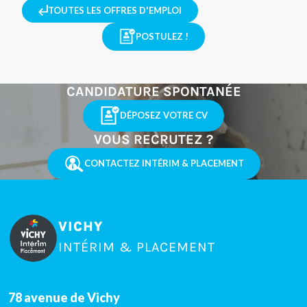
TOUTES LES OFFRES D'EMPLOI
POSTULEZ !
CANDIDATURE SPONTANÉE
DÉPOSEZ VOTRE CV
VOUS RECRUTEZ ?
CONTACTEZ INTÉRIM & PLACEMENT
VICHY
INTÉRIM & PLACEMENT
78 avenue de Vichy