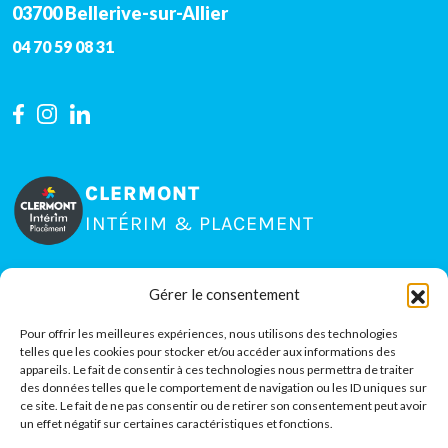
03700
Bellerive-sur-Allier
04 70 59 08 31
CLERMONT
INTÉRIM & PLACEMENT
Gérer le consentement
15 rue Jean Claret, Zone La Pardieu
63000
Clermont-Ferrand
Pour offrir les meilleures expériences, nous utilisons des technologies
telles que les cookies pour stocker et/ou accéder aux informations des
04 73 35 80 51
appareils. Le fait de consentir à ces technologies nous permettra de traiter
des données telles que le comportement de navigation ou les ID uniques sur
ce site. Le fait de ne pas consentir ou de retirer son consentement peut avoir
un effet négatif sur certaines caractéristiques et fonctions.