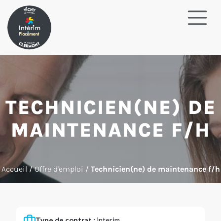
TECHNICIEN(NE) DE
MAINTENANCE F/H
Accueil
/
Offre d'emploi
/
Technicien(ne) de maintenance f/h
Type de contrat :
interim