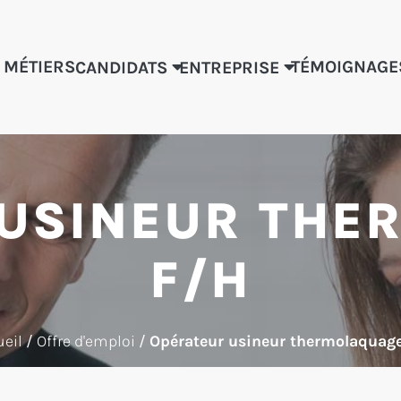
 MÉTIERS
TÉMOIGNAGE
CANDIDATS
ENTREPRISE
 USINEUR THE
F/H
eil
/
Offre d'emploi
/
Opérateur usineur thermolaquage