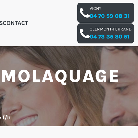
VICHY
04 70 59 08 31
S
CONTACT
CLERMONT-FERRAND
04 73 35 80 51
RMOLAQUAGE
 f/h