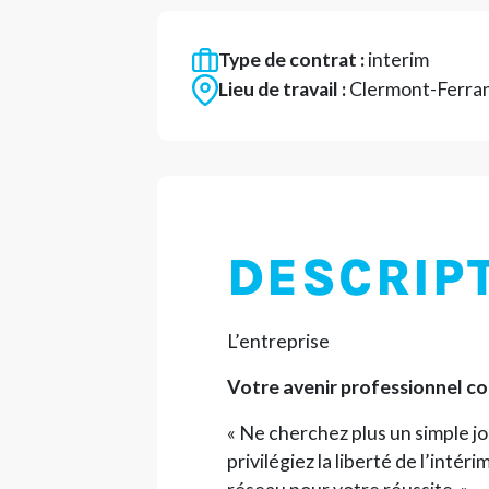
Type de contrat :
interim
Lieu de travail :
Clermont-Ferra
DESCRIP
L’entreprise
Votre avenir professionnel co
« Ne cherchez plus un simple jo
privilégiez la liberté de l’intér
réseau pour votre réussite. »