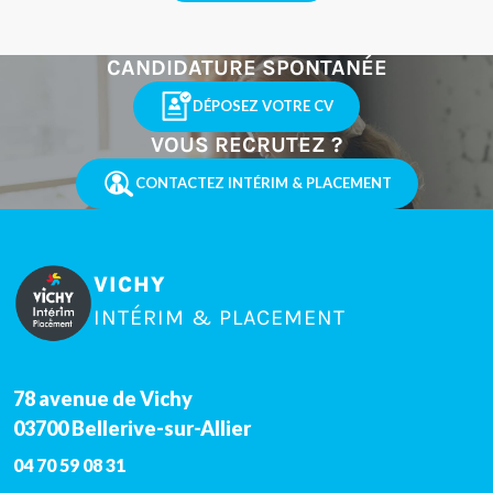
CANDIDATURE SPONTANÉE
DÉPOSEZ VOTRE CV
VOUS RECRUTEZ ?
CONTACTEZ INTÉRIM & PLACEMENT
VICHY
INTÉRIM & PLACEMENT
78 avenue de Vichy
03700
Bellerive-sur-Allier
04 70 59 08 31