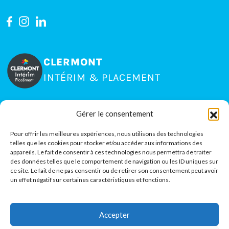
CLERMONT
INTÉRIM & PLACEMENT
Gérer le consentement
15 rue Jean Claret, Zone La Pardieu
63000
Clermont-Ferrand
Pour offrir les meilleures expériences, nous utilisons des technologies
telles que les cookies pour stocker et/ou accéder aux informations des
04 73 35 80 51
appareils. Le fait de consentir à ces technologies nous permettra de traiter
des données telles que le comportement de navigation ou les ID uniques sur
ce site. Le fait de ne pas consentir ou de retirer son consentement peut avoir
un effet négatif sur certaines caractéristiques et fonctions.
Accepter
À PROPOS