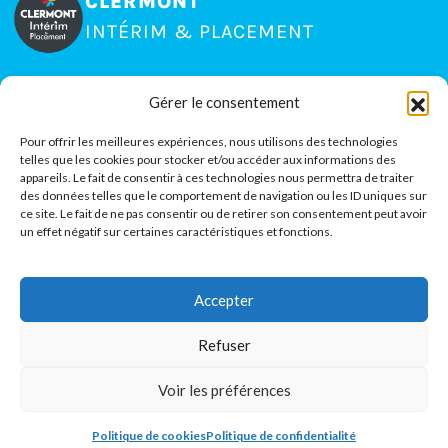
CLERMONT
INTÉRIM & PLACEMENT
Gérer le consentement
15 rue Jean Claret, Zone La Pardieu
63000
Clermont-Ferrand
Pour offrir les meilleures expériences, nous utilisons des technologies
telles que les cookies pour stocker et/ou accéder aux informations des
04 73 35 80 51
appareils. Le fait de consentir à ces technologies nous permettra de traiter
des données telles que le comportement de navigation ou les ID uniques sur
ce site. Le fait de ne pas consentir ou de retirer son consentement peut avoir
un effet négatif sur certaines caractéristiques et fonctions.
Accepter
À PROPOS
Mentions légales
Refuser
Politique de confidentialité
Voir les préférences
Politique de cookies (UE)
Politique de cookies
Politique de confidentialité