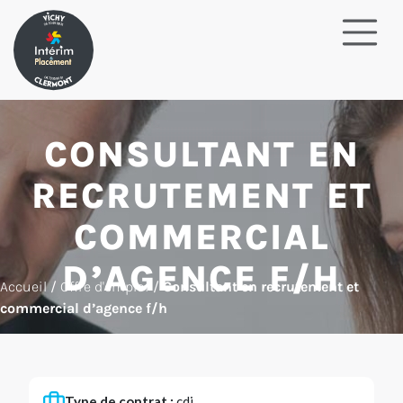
CONSULTANT EN
RECRUTEMENT ET
COMMERCIAL
D’AGENCE F/H
Accueil
/
Offre d'emploi
/
Consultant en recrutement et
commercial d’agence f/h
Type de contrat :
cdi